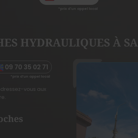
HES HYDRAULIQUES À SA
09 70 35 02 71
 adressez-vous aux
re.
oches